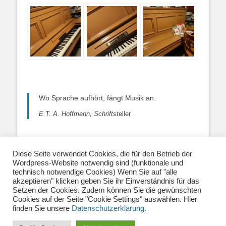
Wo Sprache aufhört, fängt Musik an.
E.T. A. Hoffmann, Schriftst
eller
Diese Seite verwendet Cookies, die für den Betrieb der
Wordpress-Website notwendig sind (funktionale und
Über uns
|
Impressum
|
Datenschutzerklärung
|
technisch notwendige Cookies) Wenn Sie auf "alle
Kontakt
|
Newsletter
| E-Mail:
akzeptieren" klicken geben Sie ihr Einverständnis für das
info@musiklehrernetzwerk.de
Setzen der Cookies. Zudem können Sie die gewünschten
Social Media:
Mastodon
|
Instagram
|
Facebook
-
Cookies auf der Seite "Cookie Settings" auswählen. Hier
Fotos auf dieser Website siehe Impressum
finden Sie unsere
Datenschutzerklärung
.