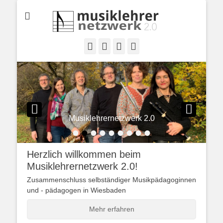
Selbständige Musikpädagoginnen und Musikpädagogen in
Musiklehrernetzwe
Wiesbaden
2.0
Facebook
YouTube
Instagram
Website
Musiklehrernetzwerk 2.0
•
•
•
•
•
•
•
•
•
Veröffentlicht am
Von
David
Eggert
Herzlich willkommen beim
Musiklehrernetzwerk 2.0!
Zusammenschluss selbständiger Musikpädagoginnen
und - pädagogen in Wiesbaden
Mehr erfahren