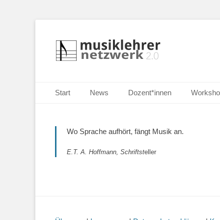
Selbständige Musikpädagoginnen und Musikpädagogen i
Musiklehrernetzw
Primäres Menü
Zum
Start
News
Dozent*innen
Worksho
Inhalt
springen
Wo Sprache aufhört, fängt Musik an.
E.T. A. Hoffmann, Schriftst
eller