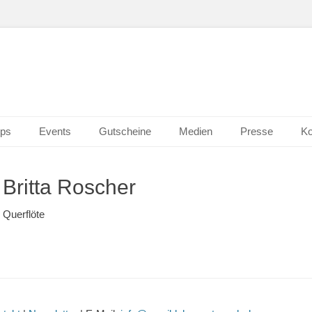
n Wiesbaden
erk 2.0
ps
Events
Gutscheine
Medien
Presse
Ko
Britta Roscher
Querflöte