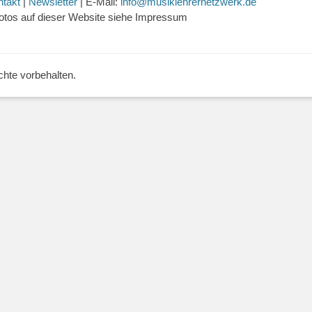
ntakt
|
Newsletter
| E-Mail:
info@musiklehrernetzwerk.de
otos auf dieser Website siehe Impressum
echte vorbehalten.