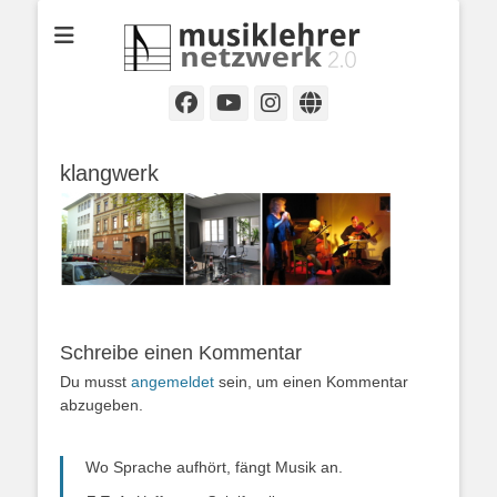
Selbständige Musikpädagoginnen und Musikpädagogen in
Musiklehrernetzwe
Wiesbaden
2.0
Facebook
YouTube
Instagram
Website
klangwerk
Schreibe einen Kommentar
Du musst
angemeldet
sein, um einen Kommentar
abzugeben.
Wo Sprache aufhört, fängt Musik an.