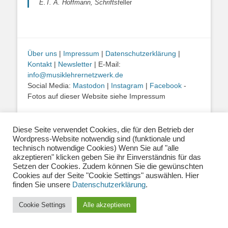
E.T. A. Hoffmann, Schriftst
eller
Über uns
|
Impressum
|
Datenschutzerklärung
|
Kontakt
|
Newsletter
| E-Mail:
info@musiklehrernetzwerk.de
Social Media:
Mastodon
|
Instagram
|
Facebook
-
Fotos auf dieser Website siehe Impressum
Copyright © 2026
Musiklehrernetzwerk 2.0
. Alle Rechte vorbehalten.
Diese Seite verwendet Cookies, die für den Betrieb der
Catch Base von
Catch Themes
Wordpress-Website notwendig sind (funktionale und
technisch notwendige Cookies) Wenn Sie auf "alle
akzeptieren" klicken geben Sie ihr Einverständnis für das
Setzen der Cookies. Zudem können Sie die gewünschten
Cookies auf der Seite "Cookie Settings" auswählen. Hier
finden Sie unsere
Datenschutzerklärung
.
Cookie Settings
Alle akzeptieren