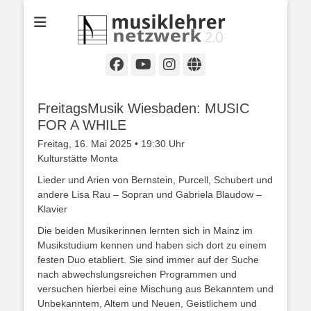
Selbständige Musikpädagoginnen und Musikpädagogen in
Musiklehrernetzwe
Wiesbaden
2.0
Facebook
YouTube
Instagram
Website
FreitagsMusik Wiesbaden: MUSIC
FOR A WHILE
Freitag, 16. Mai 2025 • 19:30 Uhr
Kulturstätte Monta
Lieder und Arien von Bernstein, Purcell, Schubert und
andere Lisa Rau – Sopran und Gabriela Blaudow –
Klavier
Die beiden Musikerinnen lernten sich in Mainz im
Musikstudium kennen und haben sich dort zu einem
festen Duo etabliert. Sie sind immer auf der Suche
nach abwechslungsreichen Programmen und
versuchen hierbei eine Mischung aus Bekanntem und
Unbekanntem, Altem und Neuen, Geistlichem und