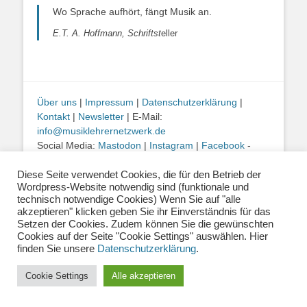
Wo Sprache aufhört, fängt Musik an.
E.T. A. Hoffmann, Schriftst
eller
Über uns
|
Impressum
|
Datenschutzerklärung
|
Kontakt
|
Newsletter
| E-Mail:
info@musiklehrernetzwerk.de
Social Media:
Mastodon
|
Instagram
|
Facebook
-
Fotos auf dieser Website siehe Impressum
Diese Seite verwendet Cookies, die für den Betrieb der
Wordpress-Website notwendig sind (funktionale und
Copyright © 2026
Musiklehrernetzwerk 2.0
. Alle Rechte vorbehalten.
technisch notwendige Cookies) Wenn Sie auf "alle
Catch Base von
Catch Themes
akzeptieren" klicken geben Sie ihr Einverständnis für das
Setzen der Cookies. Zudem können Sie die gewünschten
Cookies auf der Seite "Cookie Settings" auswählen. Hier
finden Sie unsere
Datenschutzerklärung
.
Cookie Settings
Alle akzeptieren