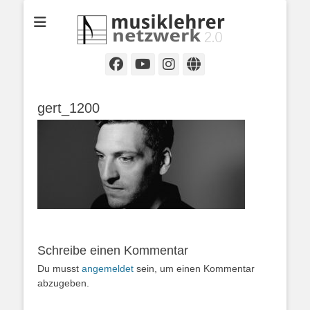
Selbständige Musikpädagoginnen und Musikpädagogen in
Musiklehrernetzwe
Wiesbaden
2.0
Facebook
YouTube
Instagram
Website
gert_1200
Schreibe einen Kommentar
Du musst
angemeldet
sein, um einen Kommentar
abzugeben.