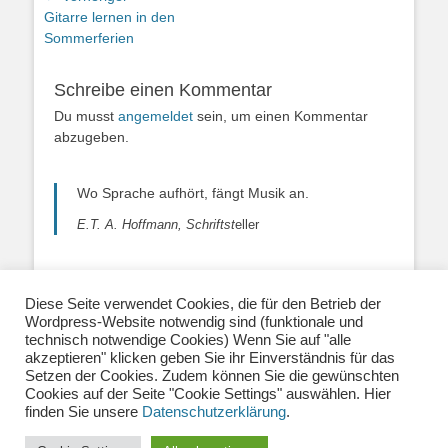
Vorheriger
Gitarre lernen in den
Beitrag:
Sommerferien
Schreibe einen Kommentar
Du musst
angemeldet
sein, um einen Kommentar
abzugeben.
Wo Sprache aufhört, fängt Musik an.
E.T. A. Hoffmann, Schriftst
eller
Diese Seite verwendet Cookies, die für den Betrieb der
Wordpress-Website notwendig sind (funktionale und
Über uns
|
Impressum
|
Datenschutzerklärung
|
technisch notwendige Cookies) Wenn Sie auf "alle
Kontakt
|
Newsletter
| E-Mail:
akzeptieren" klicken geben Sie ihr Einverständnis für das
info@musiklehrernetzwerk.de
Setzen der Cookies. Zudem können Sie die gewünschten
Social Media:
Mastodon
|
Instagram
|
Facebook
-
Cookies auf der Seite "Cookie Settings" auswählen. Hier
Fotos auf dieser Website siehe Impressum
finden Sie unsere
Datenschutzerklärung
.