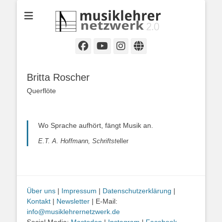
Selbständige Musikpädagoginnen und Musikpädagogen in
Musiklehrernetzwe
Wiesbaden
2.0
Facebook
YouTube
Instagram
Website
Britta Roscher
Querflöte
Wo Sprache aufhört, fängt Musik an.
E.T. A. Hoffmann, Schriftst
eller
Über uns
|
Impressum
|
Datenschutzerklärung
|
Kontakt
|
Newsletter
| E-Mail:
info@musiklehrernetzwerk.de
Social Media:
Mastodon
|
Instagram
|
Facebook
-