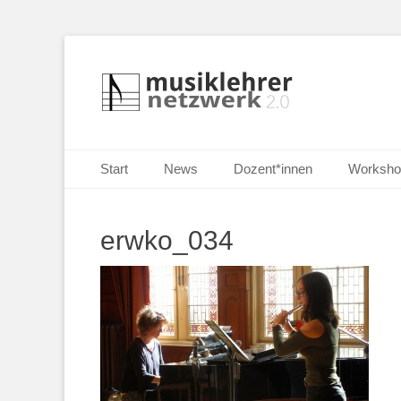
Selbständige Musikpädagoginnen und Musikpädagogen i
Musiklehrernetzw
Primäres Menü
Zum
Start
News
Dozent*innen
Worksho
Inhalt
springen
erwko_034