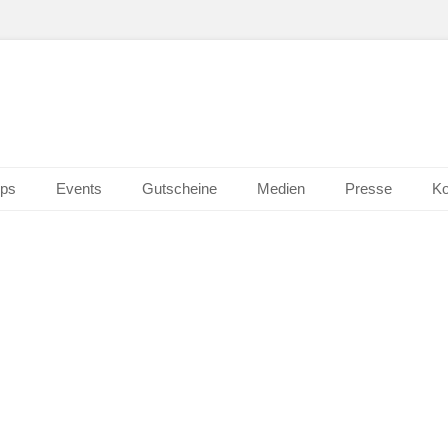
n Wiesbaden
erk 2.0
ps
Events
Gutscheine
Medien
Presse
Ko