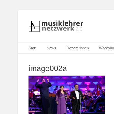
Selbständige Musikpädagoginnen und Musikpädagogen i
Musiklehrernetzw
Primäres Menü
Zum
Start
News
Dozent*innen
Worksho
Inhalt
springen
image002a