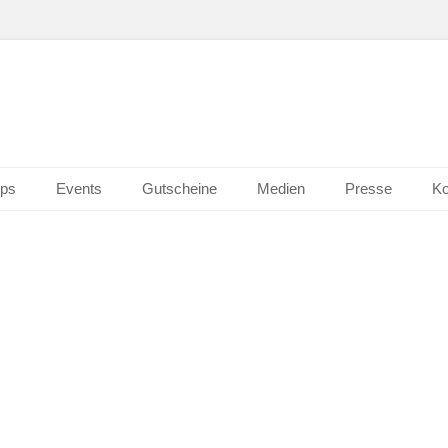
n Wiesbaden
erk 2.0
ps
Events
Gutscheine
Medien
Presse
Ko