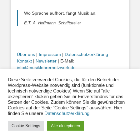
Wo Sprache aufhört, fängt Musik an.
E.T. A. Hoffmann, Schriftst
eller
Über uns
|
Impressum
|
Datenschutzerklärung
|
Kontakt
|
Newsletter
| E-Mail:
info@musiklehrernetzwerk.de
Social Media:
Mastodon
|
Instagram
|
Facebook
-
Diese Seite verwendet Cookies, die für den Betrieb der
Fotos auf dieser Website siehe Impressum
Wordpress-Website notwendig sind (funktionale und
technisch notwendige Cookies) Wenn Sie auf "alle
akzeptieren" klicken geben Sie ihr Einverständnis für das
Copyright © 2026
Musiklehrernetzwerk 2.0
. Alle Rechte vorbehalten.
Setzen der Cookies. Zudem können Sie die gewünschten
Catch Base von
Catch Themes
Cookies auf der Seite "Cookie Settings" auswählen. Hier
finden Sie unsere
Datenschutzerklärung
.
Cookie Settings
Alle akzeptieren