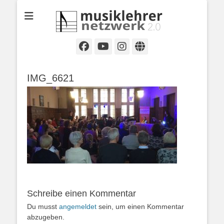
Selbständige Musikpädagoginnen und Musikpädagogen in
Musiklehrernetzwe
Wiesbaden
2.0
Facebook
YouTube
Instagram
Website
IMG_6621
Schreibe einen Kommentar
Du musst
angemeldet
sein, um einen Kommentar
abzugeben.