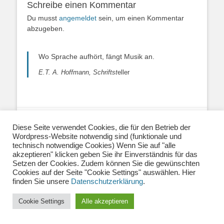
Schreibe einen Kommentar
Du musst
angemeldet
sein, um einen Kommentar
abzugeben.
Wo Sprache aufhört, fängt Musik an.
E.T. A. Hoffmann, Schriftst
eller
Über uns
|
Impressum
|
Datenschutzerklärung
|
Diese Seite verwendet Cookies, die für den Betrieb der
Kontakt
|
Newsletter
| E-Mail:
Wordpress-Website notwendig sind (funktionale und
info@musiklehrernetzwerk.de
technisch notwendige Cookies) Wenn Sie auf "alle
Social Media:
Mastodon
|
Instagram
|
Facebook
-
akzeptieren" klicken geben Sie ihr Einverständnis für das
Setzen der Cookies. Zudem können Sie die gewünschten
Fotos auf dieser Website siehe Impressum
Cookies auf der Seite "Cookie Settings" auswählen. Hier
finden Sie unsere
Datenschutzerklärung
.
Copyright © 2026
Musiklehrernetzwerk 2.0
. Alle Rechte vorbehalten.
Catch Base von
Catch Themes
Cookie Settings
Alle akzeptieren