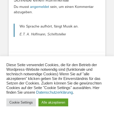
Schreibe einen Kommentar
Du musst
angemeldet
sein, um einen Kommentar
abzugeben.
Wo Sprache aufhört, fängt Musik an.
E.T. A. Hoffmann, Schriftst
eller
Über uns
|
Impressum
|
Datenschutzerklärung
|
Diese Seite verwendet Cookies, die für den Betrieb der
Kontakt
|
Newsletter
| E-Mail:
Wordpress-Website notwendig sind (funktionale und
info@musiklehrernetzwerk.de
technisch notwendige Cookies) Wenn Sie auf "alle
Social Media:
Mastodon
|
Instagram
|
Facebook
-
akzeptieren" klicken geben Sie ihr Einverständnis für das
Fotos auf dieser Website siehe Impressum
Setzen der Cookies. Zudem können Sie die gewünschten
Cookies auf der Seite "Cookie Settings" auswählen. Hier
finden Sie unsere
Datenschutzerklärung
.
Copyright © 2026
Musiklehrernetzwerk 2.0
. Alle Rechte vorbehalten.
Catch Base von
Catch Themes
Cookie Settings
Alle akzeptieren