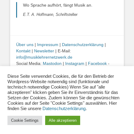
Wo Sprache aufhört, fängt Musik an.
E.T. A. Hoffmann, Schriftst
eller
Über uns
|
Impressum
|
Datenschutzerklärung
|
Kontakt
|
Newsletter
| E-Mail:
info@musiklehrernetzwerk.de
Social Media:
Mastodon
|
Instagram
|
Facebook
-
Fotos auf dieser Website siehe Impressum
Diese Seite verwendet Cookies, die für den Betrieb der
Wordpress-Website notwendig sind (funktionale und
Copyright © 2026
Musiklehrernetzwerk 2.0
. Alle Rechte vorbehalten.
technisch notwendige Cookies) Wenn Sie auf "alle
Catch Base von
Catch Themes
akzeptieren" klicken geben Sie ihr Einverständnis für das
Setzen der Cookies. Zudem können Sie die gewünschten
Cookies auf der Seite "Cookie Settings" auswählen. Hier
finden Sie unsere
Datenschutzerklärung
.
Cookie Settings
Alle akzeptieren