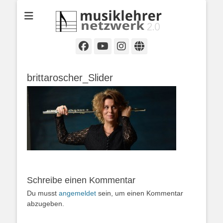
Selbständige Musikpädagoginnen und Musikpädagogen in
Musiklehrernetzwe
Wiesbaden
2.0
Facebook
YouTube
Instagram
Website
brittaroscher_Slider
Schreibe einen Kommentar
Du musst
angemeldet
sein, um einen Kommentar
abzugeben.