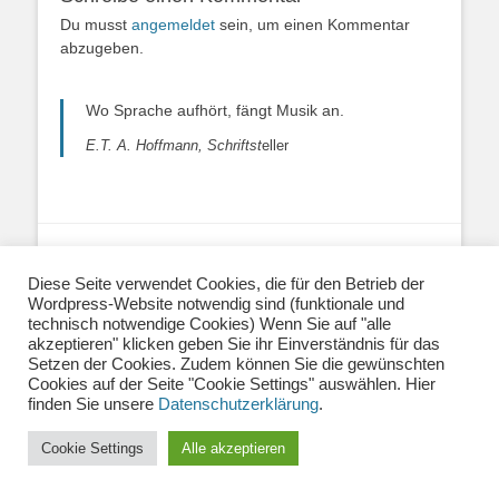
Du musst
angemeldet
sein, um einen Kommentar
abzugeben.
Wo Sprache aufhört, fängt Musik an.
E.T. A. Hoffmann, Schriftst
eller
Über uns
|
Impressum
|
Datenschutzerklärung
|
Kontakt
|
Newsletter
| E-Mail:
Diese Seite verwendet Cookies, die für den Betrieb der
info@musiklehrernetzwerk.de
Wordpress-Website notwendig sind (funktionale und
technisch notwendige Cookies) Wenn Sie auf "alle
Social Media:
Mastodon
|
Instagram
|
Facebook
-
akzeptieren" klicken geben Sie ihr Einverständnis für das
Fotos auf dieser Website siehe Impressum
Setzen der Cookies. Zudem können Sie die gewünschten
Cookies auf der Seite "Cookie Settings" auswählen. Hier
finden Sie unsere
Datenschutzerklärung
.
Copyright © 2026
Musiklehrernetzwerk 2.0
. Alle Rechte vorbehalten.
Catch Base von
Catch Themes
Cookie Settings
Alle akzeptieren