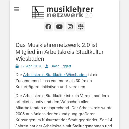
Selbständige Musikpädagoginnen und Musikpädagogen in
Musiklehrernetzwe
Wiesbaden
2.0
Facebook
YouTube
Instagram
Website
Das Musiklehrernetzwerk 2.0 ist
Mitglied im Arbeitskreis Stadtkultur
Wiesbaden
Posted
Autor
17. April 2020
David Eggert
on
Der
Arbeitskreis Stadtkultur Wiesbaden
ist ein
Zusammenschluss von mehr als 30 freien
Kulturträgern, initiativen und -vereinen.
Der Arbeitskreis Stadtkultur ist kein Verein, sondern
arbeitet situativ und den Wünschen aller
Mitarbeitenden entsprechend. Der Arbeitskreis wurde
2003 aus Anlass der Ankündigung größerer
Kürzungen im Kulturetat der Stadt gegründet. Seit 14
Jahren hat der Arbeitskreis mit Stellungsnahmen und