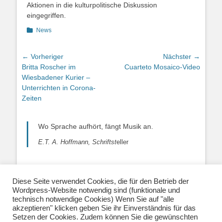
Aktionen in die kulturpolitische Diskussion
eingegriffen.
Kategorien
News
Beitragsnavigation
← Vorheriger
Nächster →
Vorheriger
Nächster
Britta Roscher im
Cuarteto Mosaico-Video
Beitrag:
Beitrag:
Wiesbadener Kurier –
Unterrichten in Corona-
Zeiten
Wo Sprache aufhört, fängt Musik an.
E.T. A. Hoffmann, Schriftst
eller
Diese Seite verwendet Cookies, die für den Betrieb der
Wordpress-Website notwendig sind (funktionale und
Über uns
|
Impressum
|
Datenschutzerklärung
|
technisch notwendige Cookies) Wenn Sie auf "alle
Kontakt
|
Newsletter
| E-Mail:
akzeptieren" klicken geben Sie ihr Einverständnis für das
info@musiklehrernetzwerk.de
Setzen der Cookies. Zudem können Sie die gewünschten