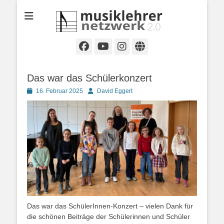
Selbständige Musikpädagoginnen und Musikpädagogen in
Musiklehrernetzwe
Wiesbaden
2.0
Facebook
YouTube
Instagram
Website
Das war das Schülerkonzert
Posted
Autor
16. Februar 2025
David Eggert
on
Das war das SchülerInnen-Konzert – vielen Dank für
die schönen Beiträge der Schülerinnen und Schüler