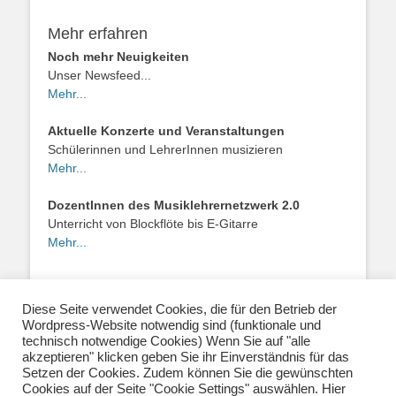
Mehr erfahren
Noch mehr Neuigkeiten
Unser Newsfeed...
Mehr...
Aktuelle Konzerte und Veranstaltungen
Schülerinnen und LehrerInnen musizieren
Mehr...
DozentInnen des Musiklehrernetzwerk 2.0
Unterricht von Blockflöte bis E-Gitarre
Mehr...
Diese Seite verwendet Cookies, die für den Betrieb der
Wordpress-Website notwendig sind (funktionale und
Über uns
|
Impressum
|
Datenschutzerklärung
|
technisch notwendige Cookies) Wenn Sie auf "alle
Kontakt
|
Newsletter
| E-Mail:
akzeptieren" klicken geben Sie ihr Einverständnis für das
info@musiklehrernetzwerk.de
Setzen der Cookies. Zudem können Sie die gewünschten
Social Media:
Mastodon
|
Instagram
|
Facebook
-
Cookies auf der Seite "Cookie Settings" auswählen. Hier