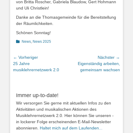
von Britta Roscher, Gabriela Blaudow, Gert Hohmann
und Uli Christlein!
Danke an die Thomasgemeinde für die Bereitstellung
der Räumlichkeiten.
Schönen Sonntag!
Kategorien
News
,
News 2025
Beitragsnavigation
← Vorheriger
Nächster →
Vorheriger
Nächster
25 Jahre
Eigenständig arbeiten,
Beitrag:
Beitrag:
musiklehrernetzwerk 2.0
gemeinsam wachsen
Immer up-to-date!
Wir versorgen Sie gerne mit aktuellen Infos zu den
Aktivitäten und musikalischen Aktionen des
Musiklehrernetzwerk 2.0. Hier können Sie unseren -
in lockerer Folge erscheinenden E-Mail-Newsletter
abonnieren.
Haltet mich auf dem Laufenden...