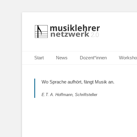
Selbständige Musikpädagoginnen und Musikpädagogen i
Musiklehrernetzw
Primäres Menü
Zum
Start
News
Dozent*innen
Worksho
Inhalt
springen
Wo Sprache aufhört, fängt Musik an.
E.T. A. Hoffmann, Schriftst
eller