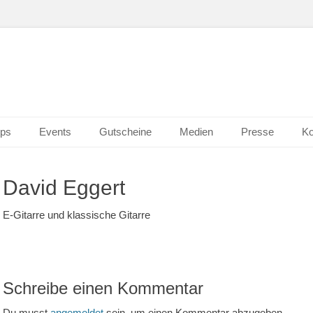
n Wiesbaden
erk 2.0
ps
Events
Gutscheine
Medien
Presse
Ko
David Eggert
E-Gitarre und klassische Gitarre
Schreibe einen Kommentar
Du musst
angemeldet
sein, um einen Kommentar abzugeben.