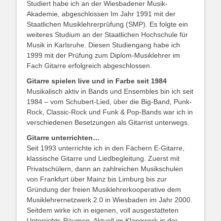
Studiert habe ich an der Wiesbadener Musik-
Akademie, abgeschlossen Im Jahr 1991 mit der
Staatlichen Musiklehrerprüfung (SMP). Es folgte ein
weiteres Studium an der Staatlichen Hochschule für
Musik in Karlsruhe. Diesen Studiengang habe ich
1999 mit der Prüfung zum Diplom-Musiklehrer im
Fach Gitarre erfolgreich abgeschlossen.
Gitarre spielen live und in Farbe seit 1984
Musikalisch aktiv in Bands und Ensembles bin ich seit
1984 – vom Schubert-Lied, über die Big-Band, Punk-
Rock, Classic-Rock und Funk & Pop-Bands war ich in
verschiedenen Besetzungen als Gitarrist unterwegs.
Gitarre unterrichten…
Seit 1993 unterrichte ich in den Fächern E-Gitarre,
klassische Gitarre und Liedbegleitung. Zuerst mit
Privatschülern, dann an zahlreichen Musikschulen
von Frankfurt über Mainz bis Limburg bis zur
Gründung der freien Musiklehrerkooperative dem
Musiklehrernetzwerk 2.0 in Wiesbaden im Jahr 2000.
Seitdem wirke ich in eigenen, voll ausgestatteten
Unterrichts-Räumen. Aktuell im Klangwerk in der