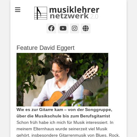
Selbständige Musikpädagoginnen und Musikpädagogen in
Musiklehrernetzwe
Wiesbaden
2.0
Facebook
YouTube
Instagram
Website
Feature David Eggert
Wie es zur Gitarre kam – von der Songgruppe,
über die Musikschule bis zum Berufsgitarrist
Schon früh habe ich mich für Musik interessiert. In
meinem Elternhaus wurde seinerzeit viel Musik
gehört, insbesondere Gitarrenmusik von Blues, Rock,