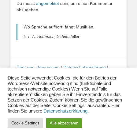
Du musst
angemeldet
sein, um einen Kommentar
abzugeben.
Wo Sprache aufhört, fängt Musik an.
E.T. A. Hoffmann, Schriftst
eller
Über uns
|
Impressum
|
Datenschutzerklärung
|
Kontakt
|
Newsletter
| E-Mail:
Diese Seite verwendet Cookies, die für den Betrieb der
info@musiklehrernetzwerk.de
Wordpress-Website notwendig sind (funktionale und
Social Media:
Mastodon
|
Instagram
|
Facebook
-
technisch notwendige Cookies) Wenn Sie auf "alle
Fotos auf dieser Website siehe Impressum
akzeptieren" klicken geben Sie ihr Einverständnis für das
Setzen der Cookies. Zudem können Sie die gewünschten
Cookies auf der Seite "Cookie Settings" auswählen. Hier
Copyright © 2026
Musiklehrernetzwerk 2.0
. Alle Rechte vorbehalten.
finden Sie unsere
Datenschutzerklärung
.
Catch Base von
Catch Themes
Cookie Settings
Alle akzeptieren