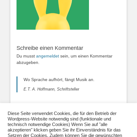
Schreibe einen Kommentar
Du musst
angemeldet
sein, um einen Kommentar
abzugeben.
Wo Sprache aufhört, fängt Musik an.
E.T. A. Hoffmann, Schriftst
eller
Diese Seite verwendet Cookies, die für den Betrieb der
Wordpress-Website notwendig sind (funktionale und
Über uns
|
Impressum
|
Datenschutzerklärung
|
technisch notwendige Cookies) Wenn Sie auf "alle
Kontakt
|
Newsletter
| E-Mail:
akzeptieren" klicken geben Sie ihr Einverständnis für das
info@musiklehrernetzwerk.de
Setzen der Cookies. Zudem können Sie die gewünschten