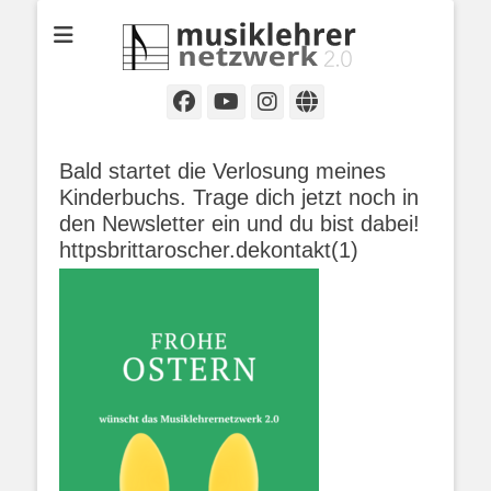
Selbständige Musikpädagoginnen und Musikpädagogen in
Musiklehrernetzwe
Wiesbaden
2.0
Facebook
YouTube
Instagram
Website
Bald startet die Verlosung meines
Kinderbuchs. Trage dich jetzt noch in
den Newsletter ein und du bist dabei!
httpsbrittaroscher.dekontakt(1)