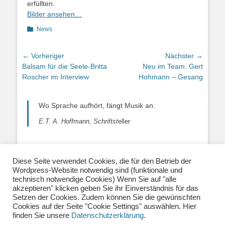
erfüllten.
Bilder ansehen…
Kategorien
News
Beitragsnavigation
← Vorheriger
Nächster →
Vorheriger
Nächster
Balsam für die Seele-Britta
Neu im Team: Gert
Beitrag:
Beitrag:
Roscher im Interview
Hohmann – Gesang
Wo Sprache aufhört, fängt Musik an.
E.T. A. Hoffmann, Schriftst
eller
Diese Seite verwendet Cookies, die für den Betrieb der
Wordpress-Website notwendig sind (funktionale und
Über uns
|
Impressum
|
Datenschutzerklärung
|
technisch notwendige Cookies) Wenn Sie auf "alle
Kontakt
|
Newsletter
| E-Mail:
akzeptieren" klicken geben Sie ihr Einverständnis für das
info@musiklehrernetzwerk.de
Setzen der Cookies. Zudem können Sie die gewünschten
Social Media:
Mastodon
|
Instagram
|
Facebook
-
Cookies auf der Seite "Cookie Settings" auswählen. Hier
Fotos auf dieser Website siehe Impressum
finden Sie unsere
Datenschutzerklärung
.