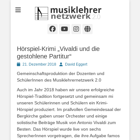
Selbständige Musikpädagoginnen und Musikpädagogen in
Musiklehrernetzwe
Wiesbaden
2.0
Facebook
YouTube
Instagram
Website
Hörspiel-Krimi „Vivaldi und die
gestohlene Partitur“
Posted
Autor
21. Dezember 2018
David Eggert
on
Gemeinschaftsproduktion der Dozenten und
SchülerInnen des Musiklehrernetzwerk 2.0
Auch im Jahr 2018 haben wir unsere erfolgreiche
Hörspiel-Tradition fortgesetzt und gemeinsam mi
unseren Schülerinnen und Schülern ein Krimi-
Hörspiel produziert. Im prallvollen Gemeindesaal der
Bergkirche gaben unser Orchester und einige
solistische Beiträge Musik von Antonio Vivaldi zum
Besten. Das Hörspiel wurde live von sechs
SprecherInnen vorgetragen, die ihre Aufgabe famos