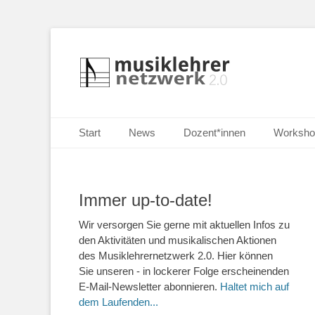
Selbständige Musikpädagoginnen und Musikpädagogen i
Musiklehrernetzw
Primäres Menü
Zum
Start
News
Dozent*innen
Worksho
Inhalt
springen
Immer up-to-date!
Wir versorgen Sie gerne mit aktuellen Infos zu
den Aktivitäten und musikalischen Aktionen
des Musiklehrernetzwerk 2.0. Hier können
Sie unseren - in lockerer Folge erscheinenden
E-Mail-Newsletter abonnieren.
Haltet mich auf
dem Laufenden...