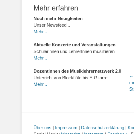
Mehr erfahren
Noch mehr Neuigkeiten
Unser Newsfeed...
Mehr...
Aktuelle Konzerte und Veranstaltungen
Schülerinnen und LehrerInnen musizieren
Mehr...
DozentInnen des Musiklehrernetzwerk 2.0
B
← 
Unterricht von Blockflöte bis E-Gitarre
Vo
mu
Mehr...
Be
St
Über uns
|
Impressum
|
Datenschutzerklärung
|
Ko