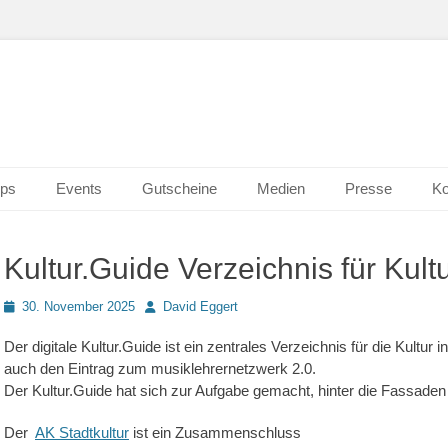
n Wiesbaden
erk 2.0
ps
Events
Gutscheine
Medien
Presse
Ko
Kultur.Guide Verzeichnis für Kul
Posted
Autor
30. November 2025
David Eggert
on
Der digitale Kultur.Guide ist ein zentrales Verzeichnis für die Kultur 
auch den Eintrag zum musiklehrernetzwerk 2.0.
Der Kultur.Guide hat sich zur Aufgabe gemacht, hinter die Fassade
Der
AK Stadtkultur
ist ein Zusammenschluss