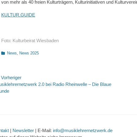
von mehr als 40 freien Kulturträgern, Kulturinitiativen und Kulturverei
KULTUR.GUIDE
Foto: Kulturbeirat Wiesbaden
Kategorien
News
,
News 2025
eitragsnavigation
Vorheriger
rheriger
Nächste
siklehrernetzwerk 2.0 bei Radio Rheinwelle – Die Blaue
itrag:
Beitrag:
unde
ntakt
|
Newsletter
| E-Mail:
info@musiklehrernetzwerk.de