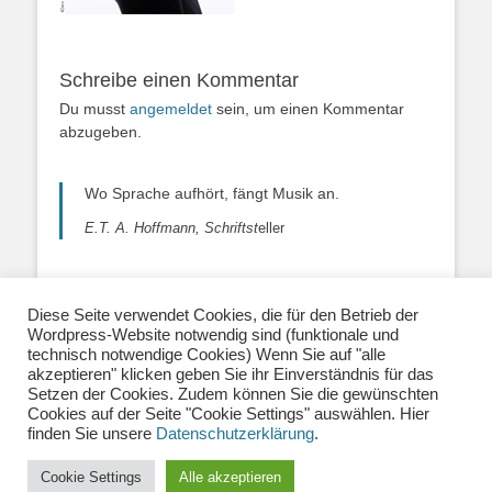
Schreibe einen Kommentar
Du musst
angemeldet
sein, um einen Kommentar
abzugeben.
Wo Sprache aufhört, fängt Musik an.
E.T. A. Hoffmann, Schriftst
eller
Diese Seite verwendet Cookies, die für den Betrieb der
Wordpress-Website notwendig sind (funktionale und
Über uns
|
Impressum
|
Datenschutzerklärung
|
technisch notwendige Cookies) Wenn Sie auf "alle
Kontakt
|
Newsletter
| E-Mail:
akzeptieren" klicken geben Sie ihr Einverständnis für das
info@musiklehrernetzwerk.de
Setzen der Cookies. Zudem können Sie die gewünschten
Social Media:
Mastodon
|
Instagram
|
Facebook
-
Cookies auf der Seite "Cookie Settings" auswählen. Hier
Fotos auf dieser Website siehe Impressum
finden Sie unsere
Datenschutzerklärung
.
Cookie Settings
Alle akzeptieren
Copyright © 2026
Musiklehrernetzwerk 2.0
. Alle Rechte vorbehalten.