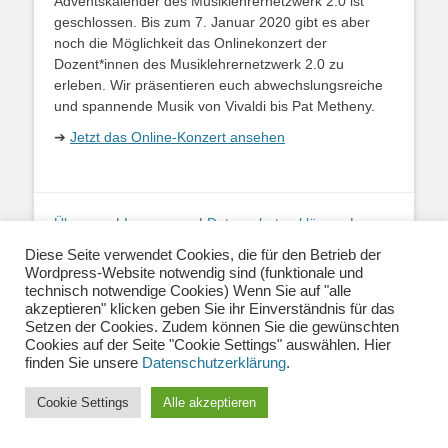
Adventskalender des Musiklehrernetzwerk 2.0 ist
geschlossen. Bis zum 7. Januar 2020 gibt es aber
noch die Möglichkeit das Onlinekonzert der
Dozent*innen des Musiklehrernetzwerk 2.0 zu
erleben. Wir präsentieren euch abwechslungsreiche
und spannende Musik von Vivaldi bis Pat Metheny.
➔
Jetzt das Online-Konzert ansehen
Über uns
|
Impressum
|
Datenschutzerklärung
|
Kontakt
|
Newsletter
| E-Mail:
Diese Seite verwendet Cookies, die für den Betrieb der
info@musiklehrernetzwerk.de
Wordpress-Website notwendig sind (funktionale und
Social Media:
Mastodon
|
Instagram
|
Facebook
-
technisch notwendige Cookies) Wenn Sie auf "alle
Fotos auf dieser Website siehe Impressum
akzeptieren" klicken geben Sie ihr Einverständnis für das
Setzen der Cookies. Zudem können Sie die gewünschten
Cookies auf der Seite "Cookie Settings" auswählen. Hier
finden Sie unsere
Copyright © 2026
Datenschutzerklärung
Musiklehrernetzwerk 2.0
. Alle Rechte vorbehalten.
.
Catch Base von
Catch Themes
Cookie Settings
Alle akzeptieren