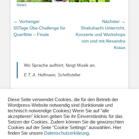
News
Beitragsnavigation
← Vorheriger
Nächster →
Vorheriger
Nächster
50Tage Übe-Challenge für
Shakuhachi Unterricht,
Beitrag:
Beitrag:
Querflöte – Finale
Konzerte und Workshops
von und mit Alexandra
Kraus
Wo Sprache aufhört, fängt Musik an.
E.T. A. Hoffmann, Schriftst
eller
Diese Seite verwendet Cookies, die für den Betrieb der
Wordpress-Website notwendig sind (funktionale und
Über uns
|
Impressum
|
Datenschutzerklärung
|
technisch notwendige Cookies) Wenn Sie auf "alle
Kontakt
|
Newsletter
| E-Mail:
akzeptieren" klicken geben Sie ihr Einverständnis für das
info@musiklehrernetzwerk.de
Setzen der Cookies. Zudem können Sie die gewünschten
Social Media:
Mastodon
|
Instagram
|
Facebook
-
Cookies auf der Seite "Cookie Settings" auswählen. Hier
Fotos auf dieser Website siehe Impressum
finden Sie unsere
Datenschutzerklärung
.