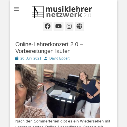
Selbständige Musikpädagoginnen und Musikpädagogen in
Musiklehrernetzwe
Wiesbaden
2.0
Facebook
YouTube
Instagram
Website
Online-Lehrerkonzert 2.0 –
Vorbereitungen laufen
Posted
Autor
20. Juni 2021
David Eggert
on
Nach den Sommerferien gibt es ein Wiedersehen mit