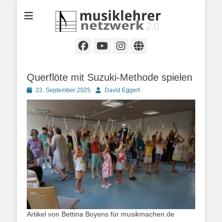
Selbständige Musikpädagoginnen und Musikpädagogen in
Musiklehrernetzwe
Wiesbaden
2.0
Facebook
YouTube
Instagram
Website
Querflöte mit Suzuki-Methode spielen
Posted
Autor
22. September 2025
David Eggert
on
Artikel von Bettina Boyens für musikmachen.de