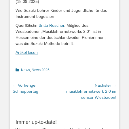
(18.09.2025)
Wie Suzuki-Lehrer Kinder und Jugendliche für das
Instrument begeistern
Querflötistin
Britta Roscher
, Mitglied des
Wiesbadener „Musiklehrernetzwerks 2.0“, ist in
Hessen eine der deutschlandweiten Pionierinnen,
was die Suzuki-Methode betrifft.
Artikel lesen
Kategorien
News
,
News 2025
Beitragsnavigation
← Vorheriger
Nächster →
Vorheriger
Nächster
Schnuppertag
musiklehrernetzwerk 2.0 im
Beitrag:
Beitrag:
sensor Wiesbaden!
Immer up-to-date!