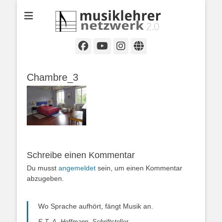
Selbständige Musikpädagoginnen und Musikpädagogen in
Musiklehrernetzwe
Wiesbaden
2.0
Facebook
YouTube
Instagram
Website
Chambre_3
Schreibe einen Kommentar
Du musst
angemeldet
sein, um einen Kommentar
abzugeben.
Wo Sprache aufhört, fängt Musik an.
E.T. A. Hoffmann, Schriftst
eller