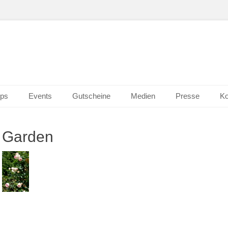
n Wiesbaden
erk 2.0
ps
Events
Gutscheine
Medien
Presse
Ko
Garden