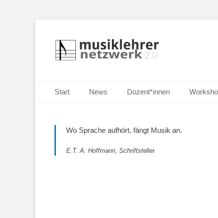
Selbständige Musikpädagoginnen und Musikpädagogen i
Musiklehrernetzw
Primäres Menü
Zum
Start
News
Dozent*innen
Worksho
Inhalt
springen
Wo Sprache aufhört, fängt Musik an.
E.T. A. Hoffmann, Schriftst
eller