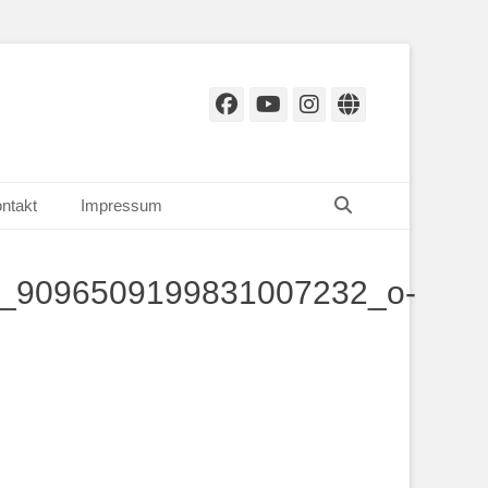
Facebook
YouTube
Instagram
Website
Suchen
ntakt
Impressum
_9096509199831007232_o-