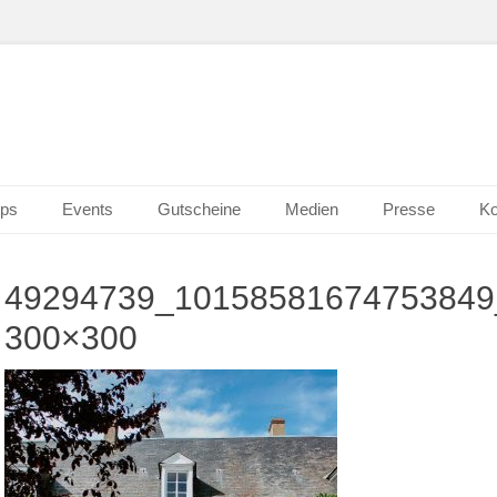
n Wiesbaden
erk 2.0
ps
Events
Gutscheine
Medien
Presse
Ko
49294739_10158581674753849
300×300