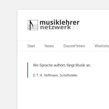
Selbständige Musikpädagoginnen und Musikpädagogen i
Musiklehrernetzw
Primäres Menü
Zum
Start
News
Dozent*innen
Worksho
Inhalt
springen
Wo Sprache aufhört, fängt Musik an.
E.T. A. Hoffmann, Schriftst
eller