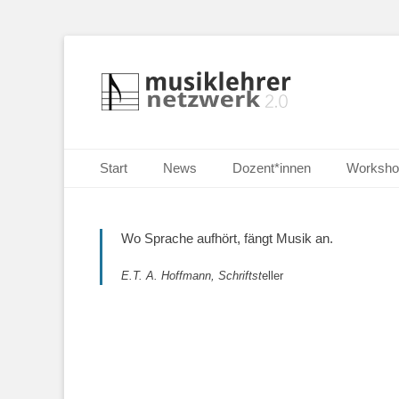
Selbständige Musikpädagoginnen und Musikpädagogen i
Musiklehrernetzw
Primäres Menü
Zum
Start
News
Dozent*innen
Worksho
Inhalt
springen
Wo Sprache aufhört, fängt Musik an.
E.T. A. Hoffmann, Schriftst
eller