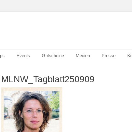
n Wiesbaden
erk 2.0
ps
Events
Gutscheine
Medien
Presse
Ko
MLNW_Tagblatt250909