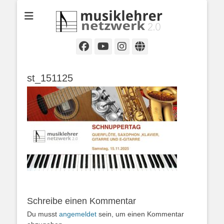
Selbständige Musikpädagoginnen und Musikpädagogen in
Musiklehrernetzwe
Wiesbaden
2.0
Facebook
YouTube
Instagram
Website
st_151125
Schreibe einen Kommentar
Du musst
angemeldet
sein, um einen Kommentar