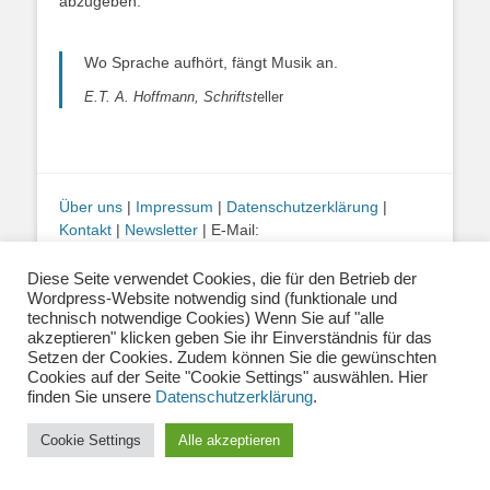
abzugeben.
Wo Sprache aufhört, fängt Musik an.
E.T. A. Hoffmann, Schriftst
eller
Über uns
|
Impressum
|
Datenschutzerklärung
|
Kontakt
|
Newsletter
| E-Mail:
info@musiklehrernetzwerk.de
Social Media:
Mastodon
|
Instagram
|
Facebook
-
Diese Seite verwendet Cookies, die für den Betrieb der
Fotos auf dieser Website siehe Impressum
Wordpress-Website notwendig sind (funktionale und
technisch notwendige Cookies) Wenn Sie auf "alle
akzeptieren" klicken geben Sie ihr Einverständnis für das
Setzen der Cookies. Zudem können Sie die gewünschten
Copyright © 2026
Musiklehrernetzwerk 2.0
. Alle Rechte vorbehalten.
Catch Base von
Catch Themes
Cookies auf der Seite "Cookie Settings" auswählen. Hier
finden Sie unsere
Datenschutzerklärung
.
Cookie Settings
Alle akzeptieren