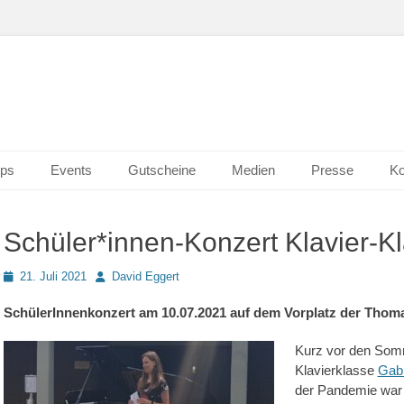
n Wiesbaden
erk 2.0
ps
Events
Gutscheine
Medien
Presse
Ko
Schüler*innen-Konzert Klavier-K
Posted
Autor
21. Juli 2021
David Eggert
on
SchülerInnenkonzert am 10.07.2021 auf dem Vorplatz der Tho
Kurz vor den Somm
Klavierklasse
Gabr
der Pandemie war u