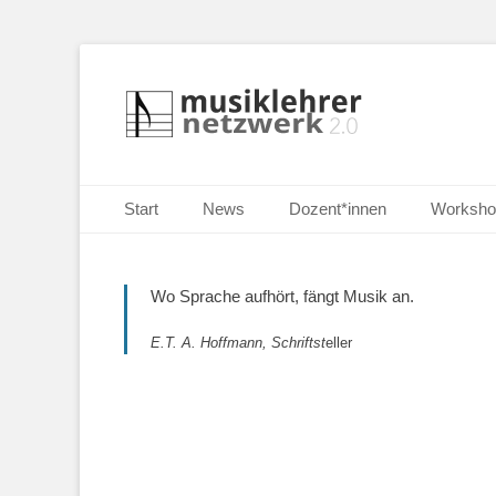
Selbständige Musikpädagoginnen und Musikpädagogen i
Musiklehrernetzw
Primäres Menü
Zum
Start
News
Dozent*innen
Worksho
Inhalt
springen
Wo Sprache aufhört, fängt Musik an.
E.T. A. Hoffmann, Schriftst
eller