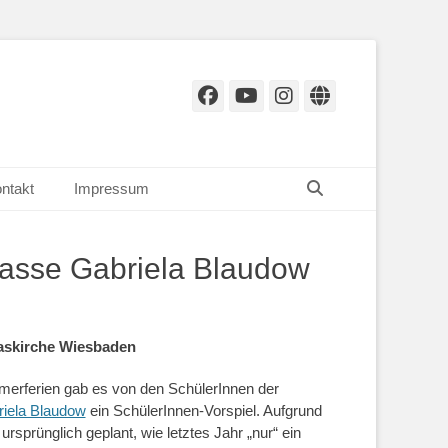
Facebook
YouTube
Instagram
Website
Suchen
ntakt
Impressum
lasse Gabriela Blaudow
maskirche Wiesbaden
erferien gab es von den SchülerInnen der
iela Blaudow
ein SchülerInnen-Vorspiel. Aufgrund
rsprünglich geplant, wie letztes Jahr „nur“ ein