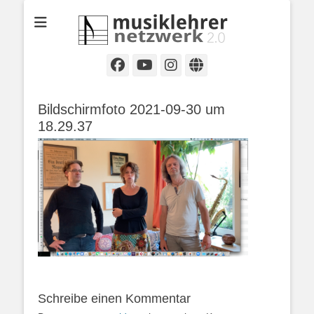
Selbständige Musikpädagoginnen und Musikpädagogen in
Musiklehrernetzwe
Wiesbaden
2.0
Facebook
YouTube
Instagram
Website
Bildschirmfoto 2021-09-30 um
18.29.37
Schreibe einen Kommentar