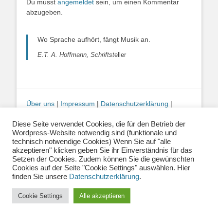
Du musst
angemeldet
sein, um einen Kommentar
abzugeben.
Wo Sprache aufhört, fängt Musik an.
E.T. A. Hoffmann, Schriftst
eller
Über uns
|
Impressum
|
Datenschutzerklärung
|
Kontakt
|
Newsletter
| E-Mail:
info@musiklehrernetzwerk.de
Diese Seite verwendet Cookies, die für den Betrieb der
Wordpress-Website notwendig sind (funktionale und
Social Media:
Mastodon
|
Instagram
|
Facebook
-
technisch notwendige Cookies) Wenn Sie auf "alle
Fotos auf dieser Website siehe Impressum
akzeptieren" klicken geben Sie ihr Einverständnis für das
Setzen der Cookies. Zudem können Sie die gewünschten
Cookies auf der Seite "Cookie Settings" auswählen. Hier
Copyright © 2026
Musiklehrernetzwerk 2.0
. Alle Rechte vorbehalten.
finden Sie unsere
Datenschutzerklärung
.
Catch Base von
Catch Themes
Cookie Settings
Alle akzeptieren