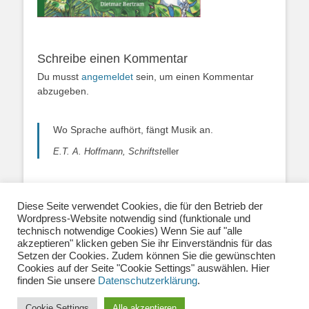
Schreibe einen Kommentar
Du musst
angemeldet
sein, um einen Kommentar
abzugeben.
Wo Sprache aufhört, fängt Musik an.
E.T. A. Hoffmann, Schriftst
eller
Diese Seite verwendet Cookies, die für den Betrieb der
Wordpress-Website notwendig sind (funktionale und
Über uns
|
Impressum
|
Datenschutzerklärung
|
technisch notwendige Cookies) Wenn Sie auf "alle
Kontakt
|
Newsletter
| E-Mail:
akzeptieren" klicken geben Sie ihr Einverständnis für das
info@musiklehrernetzwerk.de
Setzen der Cookies. Zudem können Sie die gewünschten
Social Media:
Mastodon
|
Instagram
|
Facebook
-
Cookies auf der Seite "Cookie Settings" auswählen. Hier
Fotos auf dieser Website siehe Impressum
finden Sie unsere
Datenschutzerklärung
.
Cookie Settings
Alle akzeptieren