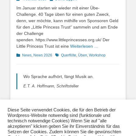
on
Im Januar starten wir wieder mit einer Übe-
Challenge. 40 Tage üben für einen guten Zweck,
denn, wer möchte, kann mithilfe von Sponsoren Geld
für den „Little Princess Trust“ sammeln und am Ende
der Challenge
spenden. https://www.littleprincesses.org.uk/ Der
Little Princess Trust ist eine
Weiterlesen …
Kategorien
Schlagworte
News
,
News 2026
Querflöte
,
Üben
,
Workshop
Wo Sprache aufhört, fängt Musik an.
E.T. A. Hoffmann, Schriftst
eller
Diese Seite verwendet Cookies, die für den Betrieb der
Wordpress-Website notwendig sind (funktionale und
Über uns
|
Impressum
|
Datenschutzerklärung
|
technisch notwendige Cookies) Wenn Sie auf "alle
Kontakt
|
Newsletter
| E-Mail:
akzeptieren" klicken geben Sie ihr Einverständnis für das
info@musiklehrernetzwerk.de
Setzen der Cookies. Zudem können Sie die gewünschten
Social Media:
Mastodon
|
Instagram
|
Facebook
-