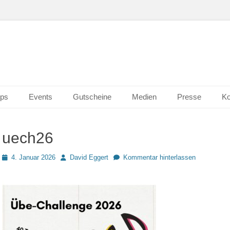
n Wiesbaden
erk 2.0
ps
Events
Gutscheine
Medien
Presse
Ko
uech26
Posted
Autor
4. Januar 2026
David Eggert
Kommentar hinterlassen
on