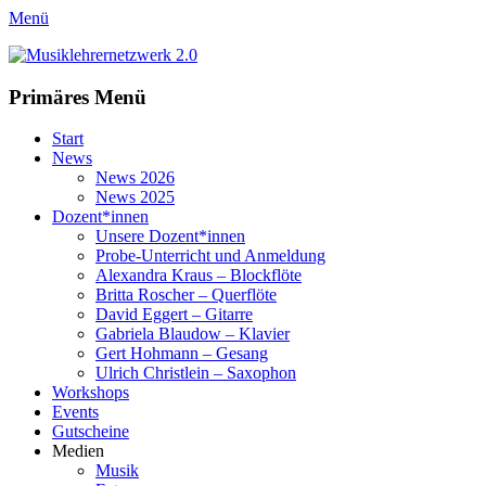
Menü
Musiklehrernetzwerk 2.0
Selbständige Musikpädagoginnen und Musikpädagogen in Wiesbade
Facebook
YouTube
Instagram
Website
Primäres Menü
Zum
Start
Inhalt
News
springen
News 2026
News 2025
Dozent*innen
Unsere Dozent*innen
Probe-Unterricht und Anmeldung
Alexandra Kraus – Blockflöte
Britta Roscher – Querflöte
David Eggert – Gitarre
Gabriela Blaudow – Klavier
Gert Hohmann – Gesang
Ulrich Christlein – Saxophon
Workshops
Events
Gutscheine
Medien
Musik