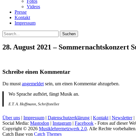
Fotos
Videos
Presse
Kontakt
Impressum
Suchen
Suchen
nach:
28. August 2021 – Sommernachtskonzert
Schreibe einen Kommentar
Du musst
angemeldet
sein, um einen Kommentar abzugeben.
Wo Sprache aufhört, fängt Musik an.
E.T. A. Hoffmann, Schriftst
eller
Über uns
|
Impressum
|
Datenschutzerklärung
|
Kontakt
|
Newsletter
|
Social Media:
Mastodon
|
Instagram
|
Facebook
- Fotos auf dieser We
Copyright © 2026
Musiklehrernetzwerk 2.0
. Alle Rechte vorbehalten
Catch Base von
Catch Themes