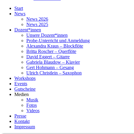
Nach
Start
oben
News
scrollen
News 2026
News 2025
Dozent*innen
Unsere Dozent*innen
Probe-Unterricht und Anmeldung
Alexandra Kraus – Blockflöte
Britta Roscher – Querflöte
David Eggert – Gitarre
Gabriela Blaudow – Klavier
Gert Hohmann – Gesang
Ulrich Christlein – Saxophon
Workshops
Events
Gutscheine
Medien
Musik
Fotos
Videos
Presse
Kontakt
Impressum