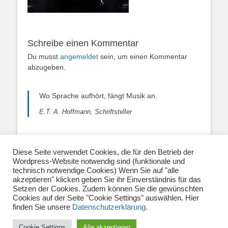
Schreibe einen Kommentar
Du musst
angemeldet
sein, um einen Kommentar
abzugeben.
Wo Sprache aufhört, fängt Musik an.
E.T. A. Hoffmann, Schriftst
eller
Diese Seite verwendet Cookies, die für den Betrieb der
Wordpress-Website notwendig sind (funktionale und
Über uns
|
Impressum
|
Datenschutzerklärung
|
technisch notwendige Cookies) Wenn Sie auf "alle
Kontakt
|
Newsletter
| E-Mail:
akzeptieren" klicken geben Sie ihr Einverständnis für das
info@musiklehrernetzwerk.de
Setzen der Cookies. Zudem können Sie die gewünschten
Social Media:
Mastodon
|
Instagram
|
Facebook
-
Cookies auf der Seite "Cookie Settings" auswählen. Hier
Fotos auf dieser Website siehe Impressum
finden Sie unsere
Datenschutzerklärung
.
Cookie Settings
Alle akzeptieren