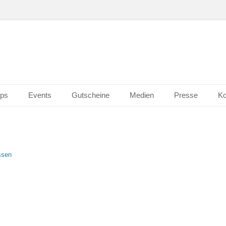
n Wiesbaden
erk 2.0
ps
Events
Gutscheine
Medien
Presse
Ko
ssen