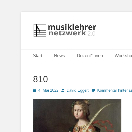
Selbständige Musikpädagoginnen und Musikpädagogen i
Musiklehrernetzw
Primäres Menü
Zum
Start
News
Dozent*innen
Worksho
Inhalt
springen
810
Posted
Autor
4. Mai 2022
David Eggert
Kommentar hinterla
on