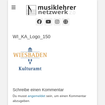
Selbständige Musikpädagoginnen und Musikpädagogen in
Musiklehrernetzwe
Wiesbaden
2.0
Facebook
YouTube
Instagram
Website
WI_KA_Logo_150
Schreibe einen Kommentar
Du musst
angemeldet
sein, um einen Kommentar
abzugeben.