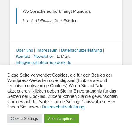
Wo Sprache aufhört, fängt Musik an.
E.T. A. Hoffmann, Schriftst
eller
Über uns
|
Impressum
|
Datenschutzerklärung
|
Kontakt
|
Newsletter
| E-Mail:
info@musiklehrernetzwerk.de
Social Media:
Mastodon
|
Instagram
|
Facebook
-
Fotos auf dieser Website siehe Impressum
Diese Seite verwendet Cookies, die für den Betrieb der
Wordpress-Website notwendig sind (funktionale und
technisch notwendige Cookies) Wenn Sie auf "alle
akzeptieren" klicken geben Sie ihr Einverständnis für das
Copyright © 2026
Musiklehrernetzwerk 2.0
. Alle Rechte vorbehalten.
Catch Base von
Catch Themes
Setzen der Cookies. Zudem können Sie die gewünschten
Cookies auf der Seite "Cookie Settings" auswählen. Hier
finden Sie unsere
Datenschutzerklärung
.
Cookie Settings
Alle akzeptieren