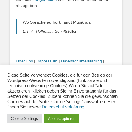
abzugeben.
Wo Sprache aufhört, fängt Musik an.
E.T. A. Hoffmann, Schriftst
eller
Über uns
|
Impressum
|
Datenschutzerklärung
|
Kontakt
|
Newsletter
| E-Mail:
info@musiklehrernetzwerk.de
Diese Seite verwendet Cookies, die für den Betrieb der
Social Media:
Mastodon
|
Instagram
|
Facebook
-
Wordpress-Website notwendig sind (funktionale und
Fotos auf dieser Website siehe Impressum
technisch notwendige Cookies) Wenn Sie auf "alle
akzeptieren" klicken geben Sie ihr Einverständnis für das
Setzen der Cookies. Zudem können Sie die gewünschten
Cookies auf der Seite "Cookie Settings" auswählen. Hier
Copyright © 2026
Musiklehrernetzwerk 2.0
. Alle Rechte vorbehalten.
Catch Base von
Catch Themes
finden Sie unsere
Datenschutzerklärung
.
Cookie Settings
Alle akzeptieren