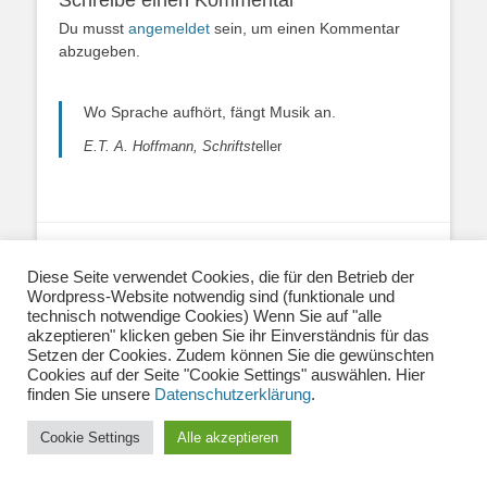
Schreibe einen Kommentar
Du musst
angemeldet
sein, um einen Kommentar
abzugeben.
Wo Sprache aufhört, fängt Musik an.
E.T. A. Hoffmann, Schriftst
eller
Über uns
|
Impressum
|
Datenschutzerklärung
|
Diese Seite verwendet Cookies, die für den Betrieb der
Kontakt
|
Newsletter
| E-Mail:
Wordpress-Website notwendig sind (funktionale und
info@musiklehrernetzwerk.de
technisch notwendige Cookies) Wenn Sie auf "alle
Social Media:
Mastodon
|
Instagram
|
Facebook
-
akzeptieren" klicken geben Sie ihr Einverständnis für das
Fotos auf dieser Website siehe Impressum
Setzen der Cookies. Zudem können Sie die gewünschten
Cookies auf der Seite "Cookie Settings" auswählen. Hier
finden Sie unsere
Datenschutzerklärung
.
Copyright © 2026
Musiklehrernetzwerk 2.0
. Alle Rechte vorbehalten.
Catch Base von
Catch Themes
Cookie Settings
Alle akzeptieren