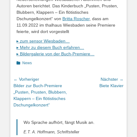
Autoren berichtet. Das Kinderbuch „Pusten, Prusten,
Blubbern, Klappern – Ein flötistisches
Dschungelkonzert“ von
Britta Roscher
, dass am
11.09.2022 im thalhaus Wiesbaden seine Premiere
feierte, wird dort vorgestellt
▸ zum sensor Wiesbaden…
▸ Mehr zu diesem Buch erfahren…
▸ Bildergalerie von der Buch-Premiere…
Kategorien
News
Beitragsnavigation
← Vorheriger
Nächster →
Vorheriger
Nächster
Bilder zur Buch-Premiere
Biete Klavier
Beitrag:
Beitrag:
„Pusten, Prusten, Blubbern,
Klappern – Ein flötistisches
Dschungelkonzert“
Wo Sprache aufhört, fängt Musik an.
E.T. A. Hoffmann, Schriftst
eller