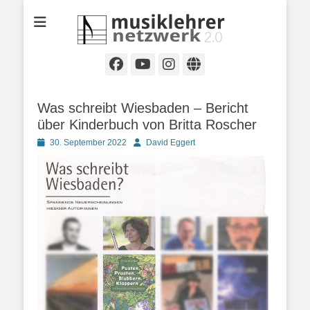
Selbständige Musikpädagoginnen und Musikpädagogen in
Musiklehrernetzwe
Wiesbaden
2.0
Facebook
YouTube
Instagram
Website
Was schreibt Wiesbaden – Bericht
über Kinderbuch von Britta Roscher
Posted
Autor
30. September 2022
David Eggert
on