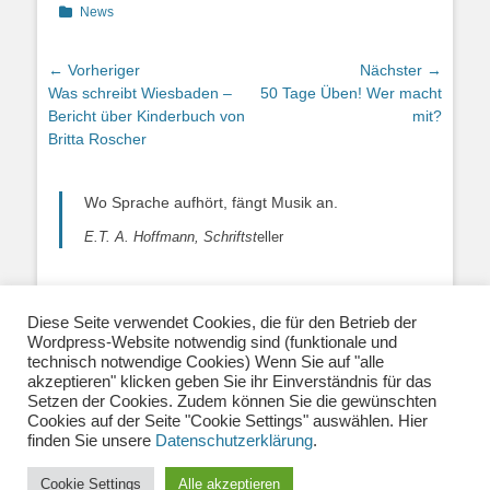
Kategorien
News
Beitragsnavigation
← Vorheriger
Nächster →
Vorheriger
Nächster
Was schreibt Wiesbaden –
50 Tage Üben! Wer macht
Beitrag:
Beitrag:
Bericht über Kinderbuch von
mit?
Britta Roscher
Wo Sprache aufhört, fängt Musik an.
E.T. A. Hoffmann, Schriftst
eller
Diese Seite verwendet Cookies, die für den Betrieb der
Wordpress-Website notwendig sind (funktionale und
Über uns
|
Impressum
|
Datenschutzerklärung
|
technisch notwendige Cookies) Wenn Sie auf "alle
Kontakt
|
Newsletter
| E-Mail:
akzeptieren" klicken geben Sie ihr Einverständnis für das
info@musiklehrernetzwerk.de
Setzen der Cookies. Zudem können Sie die gewünschten
Social Media:
Mastodon
|
Instagram
|
Facebook
-
Cookies auf der Seite "Cookie Settings" auswählen. Hier
Fotos auf dieser Website siehe Impressum
finden Sie unsere
Datenschutzerklärung
.
Cookie Settings
Alle akzeptieren