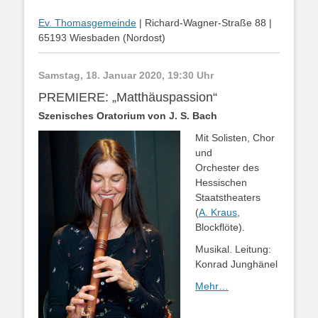
Ev. Thomasgemeinde
| Richard-Wagner-Straße 88 |
65193 Wiesbaden (Nordost)
Samstag, 18. Januar 2020, 19:30 Uhr
PREMIERE: „Matthäuspassion“
Szenisches Oratorium von J. S. Bach
Mit Solisten, Chor
und
Orchester des
Hessischen
Staatstheaters
(
A. Kraus
,
Blockflöte).
Musikal. Leitung:
Konrad Junghänel
Mehr…