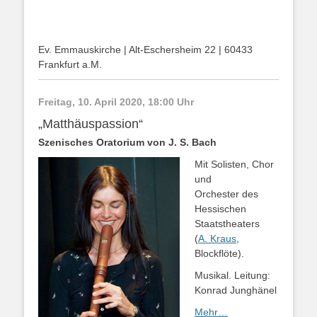
Ev. Emmauskirche | Alt-Eschersheim 22 | 60433
Frankfurt a.M.
Freitag, 10. April 2020, 18:00 Uhr
„Matthäuspassion“
Szenisches Oratorium von J. S. Bach
Mit Solisten, Chor
und
Orchester des
Hessischen
Staatstheaters
(
A. Kraus
,
Blockflöte).
Musikal. Leitung:
Konrad Junghänel
Mehr…