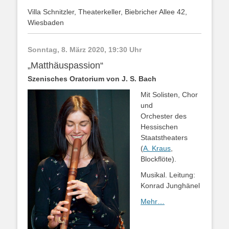
Villa Schnitzler, Theaterkeller, Biebricher Allee 42,
Wiesbaden
Sonntag, 8. März 2020, 19:30 Uhr
„Matthäuspassion“
Szenisches Oratorium von J. S. Bach
Mit Solisten, Chor
und
Orchester des
Hessischen
Staatstheaters
(
A. Kraus
,
Blockflöte).
Musikal. Leitung:
Konrad Junghänel
Mehr…