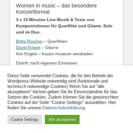
Women in music – das besondere
Konzertformat
3 x 15 Minuten Live-Musik & Texte von
Komponistinnen für Querflöte und Gitarre. Solo
und im Duo.
Britta Roscher
– Querflöten
David Eggert
– Gitarre
Kim Engels – frauen museum wiesbaden
Eintritt: nach eigenem Ermessen
Corona-bedingt gibt es nur eine begrenzte Anzahl an
Plätzen, deshalb ist eine Voranmeldung unter
Diese Seite verwendet Cookies, die für den Betrieb der
Wordpress-Website notwendig sind (funktionale und
info@frauenmuseum-wiesbaden.de erforderlich!
technisch notwendige Cookies) Wenn Sie auf "alle
Das exklusive Wandelkonzert im kleinsten Kreis
akzeptieren" klicken geben Sie ihr Einverständnis für das
verspricht höchsten Musikgenuss. Sie bekommen
Setzen der Cookies. Zudem können Sie die gewünschten
Musik & Texte ausgewählter Komponistinnen für
Cookies auf der Seite "Cookie Settings" auswählen. Hier
Querflöte und Gitarre in zwei 15-minütigen Solo-
finden Sie unsere
Datenschutzerklärung
.
Einheiten dargeboten. Zum Abschluss finden die
Solist*innen zu einem kammermusikalischen Duett
Cookie Settings
Alle akzeptieren
zusammen.
Zur Aufführung kommen Werke von Younghi Pagh-