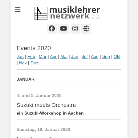
Selbständige Musikpädagoginnen und Musikpädagogen in
Musiklehrernetzwe
Wiesbaden
2.0
Facebook
YouTube
Instagram
Website
Events 2020
Jan
|
Feb
|
Mär
|
Apr
|
Mai
|
Jun
|
Jul
|
Aug
|
Sep
|
Okt
|
Nov
|
Dez
JANUAR
4. und 5. Januar 2020
Suzuki meets Orchestra
ein Suzuki-Workshop in Aachen
Samstag, 18. Januar 2020